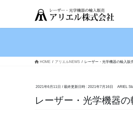
コ
ナ
ン
ビ
テ
ゲ
ン
ー
ツ
シ
へ
ョ
ス
ン
キ
に
ッ
移
HOME
アリエルNEWS
レーザー・光学機器の輸入販売
プ
動
2021年6月11日
/ 最終更新日時 :
2021年7月16日
ARIEL Sta
レーザー・光学機器の