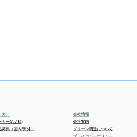
ーカー
会社情報
カー(A-Z順)
会社案内
品募集（国内/海外）
グリーン調達について
プライバシーポリシー