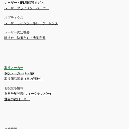
レーザー・IPL用保護メガネ
レーザーアライメントペーパー
オプティクス
レーザーラインジェネレーターレンズ
レーザー周辺機器
除振台（防振台）・光学定盤
取扱メーカー
取扱メーカー(A-Z順)
取扱商品募集（国内/海外）
お役立ち情報
週番号早見表(ウィークナンバー)
世界の祝日・休日
会社情報