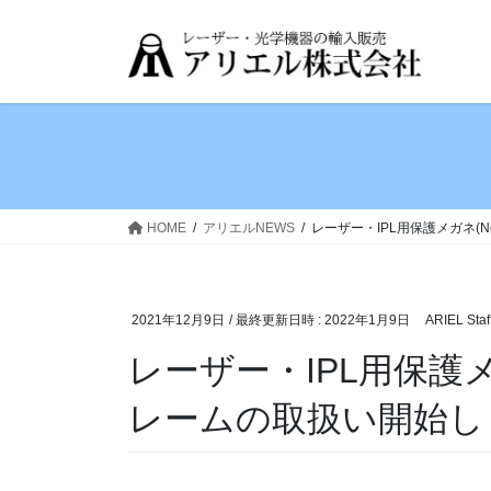
コ
ナ
ン
ビ
テ
ゲ
ン
ー
ツ
シ
へ
ョ
ス
ン
キ
に
ッ
移
HOME
アリエルNEWS
レーザー・IPL用保護メガネ(N
プ
動
2021年12月9日
/ 最終更新日時 :
2022年1月9日
ARIEL Staf
レーザー・IPL用保護メガ
レームの取扱い開始し