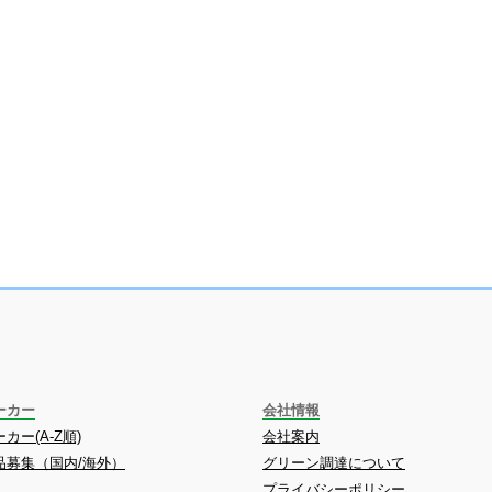
ーカー
会社情報
カー(A-Z順)
会社案内
品募集（国内/海外）
グリーン調達について
プライバシーポリシー