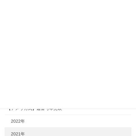
12月 December
49週目
28
29
30
1
50週目
5
6
7
8
51週目
12
13
14
15
52週目
19
20
21
22
53週目
26
27
28
29
お役立ち情報
【アメリカ式】週番号早見表
2022年
2021年