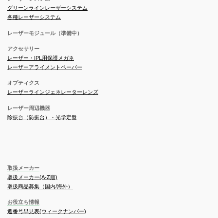
グリーンラインレーザーシステム
各種レーザーシステム
レーザーモジュール（準備中）
アクセサリー
レーザー・IPL用保護メガネ
レーザーアライメントペーパー
オプティクス
レーザーラインジェネレーターレンズ
レーザー周辺機器
除振台（防振台）・光学定盤
取扱メーカー
取扱メーカー(A-Z順)
取扱商品募集（国内/海外）
お役立ち情報
週番号早見表(ウィークナンバー)